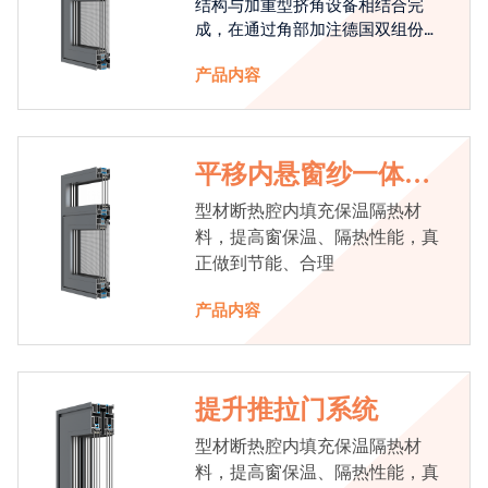
结构与加重型挤角设备相结合完
成，在通过角部加注德国双组份胶
使角码和型材融合一体，提升角部
产品内容
强度，促使窗使用寿命提升5-10
倍。避免窗扇掉角现象发生，杜绝
风雨的侵入，将室内温度保存，节
省30%的能源
平移内悬窗纱一体系
统
型材断热腔内填充保温隔热材
料，提高窗保温、隔热性能，真
正做到节能、合理
产品内容
提升推拉门系统
型材断热腔内填充保温隔热材
料，提高窗保温、隔热性能，真