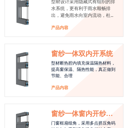
型材设计采用隐藏式有组织的排
水系统，更有利于雨水顺畅排
出，避免雨水向室内流动，杜绝
漏水现象发生
产品内容
窗纱一体双内开系统
型材断热腔内填充保温隔热材料，
提高窗保温、隔热性能，真正做到
节能、合理
产品内容
窗纱一体窗内开纱外
开系统
门窗框扇组角，采用多点挤压角码