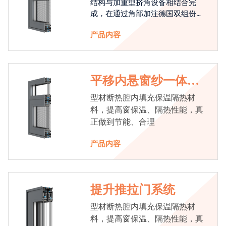
结构与加重型挤角设备相结合完
成，在通过角部加注德国双组份胶
使角码和型材融合一体，提升角部
产品内容
强度，促使窗使用寿命提升5-10
倍。避免窗扇掉角现象发生，杜绝
风雨的侵入，将室内温度保存，节
省30%的能源
平移内悬窗纱一体系
统
型材断热腔内填充保温隔热材
料，提高窗保温、隔热性能，真
正做到节能、合理
产品内容
提升推拉门系统
型材断热腔内填充保温隔热材
料，提高窗保温、隔热性能，真