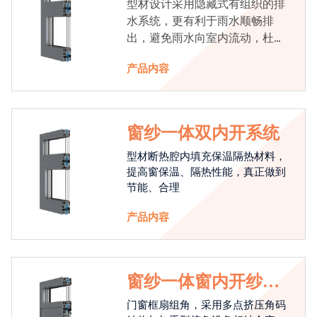
型材设计采用隐藏式有组织的排
水系统，更有利于雨水顺畅排
出，避免雨水向室内流动，杜绝
漏水现象发生
产品内容
窗纱一体双内开系统
型材断热腔内填充保温隔热材料，
提高窗保温、隔热性能，真正做到
节能、合理
产品内容
窗纱一体窗内开纱外
开系统
门窗框扇组角，采用多点挤压角码