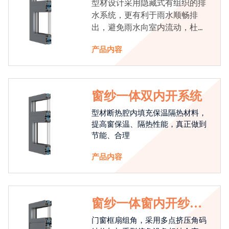
型材设计采用隐藏式有组织的排
水系统，更有利于雨水顺畅排
出，避免雨水向室内流动，杜绝
漏水现象发生
产品内容
窗纱一体双内开系统
型材断热腔内填充保温隔热材料，
提高窗保温、隔热性能，真正做到
节能、合理
产品内容
窗纱一体窗内开纱外
开系统
门窗框扇组角，采用多点挤压角码