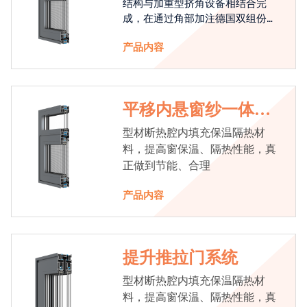
结构与加重型挤角设备相结合完
成，在通过角部加注德国双组份胶
使角码和型材融合一体，提升角部
产品内容
强度，促使窗使用寿命提升5-10
倍。避免窗扇掉角现象发生，杜绝
风雨的侵入，将室内温度保存，节
省30%的能源
平移内悬窗纱一体系
统
型材断热腔内填充保温隔热材
料，提高窗保温、隔热性能，真
正做到节能、合理
产品内容
提升推拉门系统
型材断热腔内填充保温隔热材
料，提高窗保温、隔热性能，真