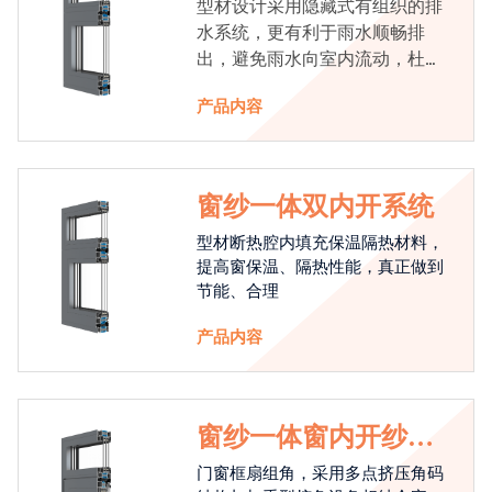
型材设计采用隐藏式有组织的排
水系统，更有利于雨水顺畅排
出，避免雨水向室内流动，杜绝
漏水现象发生
产品内容
窗纱一体双内开系统
型材断热腔内填充保温隔热材料，
提高窗保温、隔热性能，真正做到
节能、合理
产品内容
窗纱一体窗内开纱外
开系统
门窗框扇组角，采用多点挤压角码