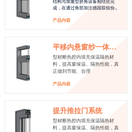
结构与加重型挤角设备相结合完
成，在通过角部加注德国双组份胶
使角码和型材融合一体，提升角部
产品内容
强度，促使窗使用寿命提升5-10
倍。避免窗扇掉角现象发生，杜绝
风雨的侵入，将室内温度保存，节
省30%的能源
平移内悬窗纱一体系
统
型材断热腔内填充保温隔热材
料，提高窗保温、隔热性能，真
正做到节能、合理
产品内容
提升推拉门系统
型材断热腔内填充保温隔热材
料，提高窗保温、隔热性能，真