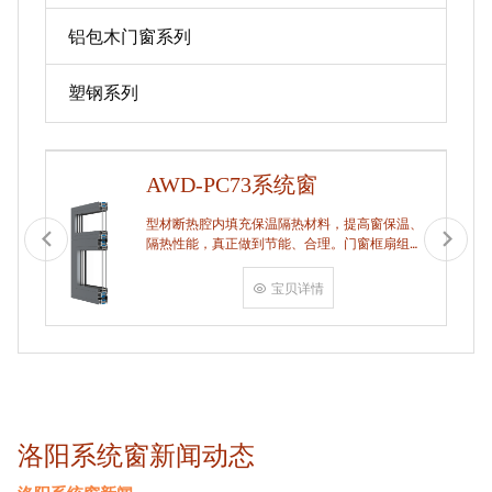
铝包木门窗系列
塑钢系列
AWD-PC73系统窗
型材断热腔内填充保温隔热材料，提高窗保温、
隔热性能，真正做到节能、合理。门窗框扇组
角，采用多点挤压角码结构与加重型挤角设备相
结合完成，在通过角部加注德国双组份胶使角码
宝贝详情
和型材融合一体，提升角部强度，促使
洛阳系统窗新闻动态