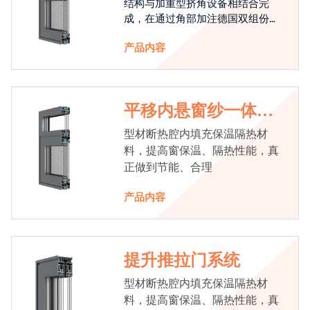
结构与加重型挤角设备相结合完
成，在通过角部加注德国双组份胶
使角码和型材融合一体，提升角部
产品内容
强度，促使窗使用寿命提升5-10
倍。避免窗扇掉角现象发生，杜绝
风雨的侵入，将室内温度保存，节
省30%的能源
平移内悬窗纱一体系
统
型材断热腔内填充保温隔热材
料，提高窗保温、隔热性能，真
正做到节能、合理
产品内容
提升推拉门系统
型材断热腔内填充保温隔热材
料，提高窗保温、隔热性能，真