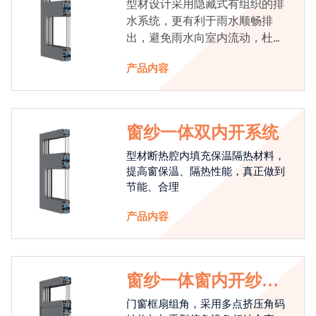
型材设计采用隐藏式有组织的排
水系统，更有利于雨水顺畅排
出，避免雨水向室内流动，杜绝
漏水现象发生
产品内容
窗纱一体双内开系统
型材断热腔内填充保温隔热材料，
提高窗保温、隔热性能，真正做到
节能、合理
产品内容
窗纱一体窗内开纱外
开系统
门窗框扇组角，采用多点挤压角码