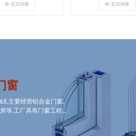
宝贝详情
宝贝详情
门窗
663,主要经营铝合金门窗,
光房等,工厂具有门窗工程
窗组装生产线,及中空玻璃