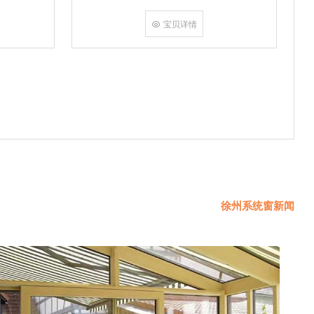
挤角设备相
份胶使角码
宝贝详情
使
徐州系统窗新闻