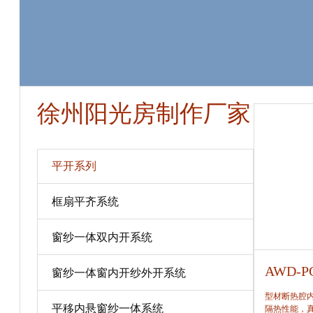
徐州阳光房制作厂家
平开系列
框扇平齐系统
窗纱一体双内开系统
AWD-PC80
AWD-P
窗纱一体窗内开纱外开系统
型材断热腔内填充保温隔热材料，提高窗保温、
型材断热腔
平移内悬窗纱一体系统
隔热性能，真正做到节能、合理。
隔热性能，