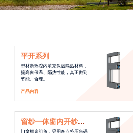
平开系列
型材断热腔内填充保温隔热材料，
提高窗保温、隔热性能，真正做到
节能、合理。
产品内容
窗纱一体窗内开纱外
开系统
门窗框扇组角，采用多点挤压角码