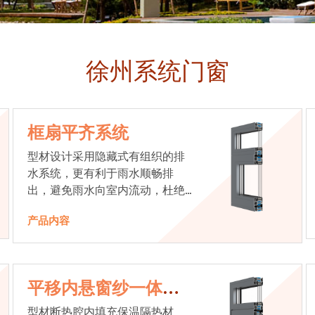
徐州系统门窗
框扇平齐系统
型材设计采用隐藏式有组织的排
水系统，更有利于雨水顺畅排
出，避免雨水向室内流动，杜绝
漏水现象发生
产品内容
平移内悬窗纱一体系
统
型材断热腔内填充保温隔热材