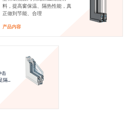
料，提高窗保温、隔热性能，真
正做到节能、合理
产品内容
冲击
足隔