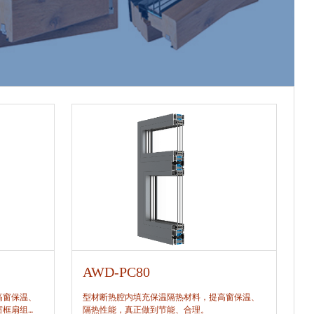
AWD-PC80
A
高窗保温、
型材断热腔内填充保温隔热材料，提高窗保温、
型
窗框扇组
隔热性能，真正做到节能、合理。
隔