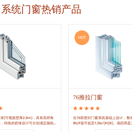
多系统门窗热销产品
HOT
76推拉门窗
准(可视面壁厚2.8m)，具有高焊角
在76双密封门窗系统基础上设计，整体
性，特殊的腔体设计可分别满足隔热
构Uf值可低至1.3W/(M2K)。扇四周
。
构，采用高品质EPDM胶条，实现气