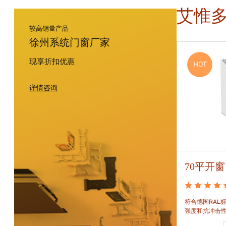
艾惟
较高销量产品
徐州系统门窗厂家
现享折扣优惠
HOT
HOT
详情咨询
88平开窗
70平开窗
88平开窗是门窗技术新时代的门窗系统。可实现较
符合德国RAL标
大的阳光进入并获得更多的太阳能，良好的操作及
强度和抗冲击
可靠的功能。保养方便，牢固耐用。
和刚性的要求