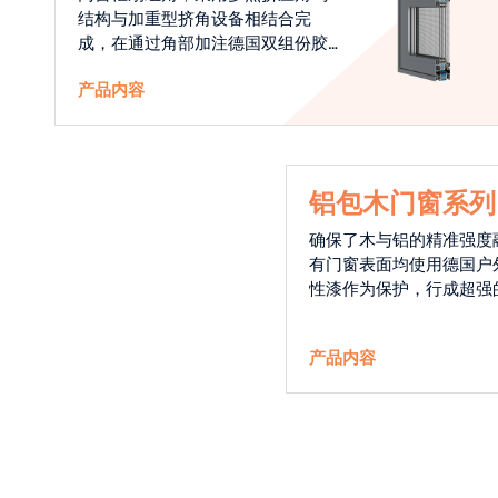
结构与加重型挤角设备相结合完
成，在通过角部加注德国双组份胶
使角码和型材融合一体，提升角部
产品内容
强度，促使窗使用寿命提升5-10
倍。避免窗扇掉角现象发生，杜绝
风雨的侵入，将室内温度保存，节
省30%的能源
铝包木门窗系列
确保了木与铝的精准强度
有门窗表面均使用德国户
性漆作为保护，行成超强
能力，高品质的铝包木窗
能门窗的科技体现.
产品内容