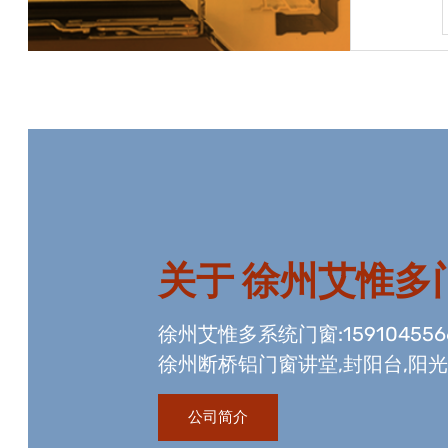
宝贝详情
关于
徐州艾惟多
徐州艾惟多系统门窗:15910455
徐州断桥铝门窗讲堂,封阳台,阳
资质,玻璃幕墙工程资质,国内门
公司简介
生产线。