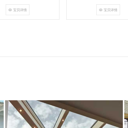
角，采用多点挤压角码结构与加重型
结合完成，在通过角部加注德国双组
宝贝详情
宝贝详情
和型材融合一体，提升角部强度，促