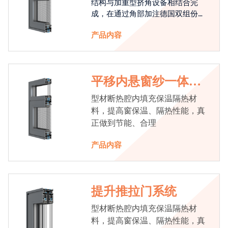
结构与加重型挤角设备相结合完
成，在通过角部加注德国双组份胶
使角码和型材融合一体，提升角部
产品内容
强度，促使窗使用寿命提升5-10
倍。避免窗扇掉角现象发生，杜绝
风雨的侵入，将室内温度保存，节
省30%的能源
平移内悬窗纱一体系
统
型材断热腔内填充保温隔热材
料，提高窗保温、隔热性能，真
正做到节能、合理
产品内容
提升推拉门系统
型材断热腔内填充保温隔热材
料，提高窗保温、隔热性能，真