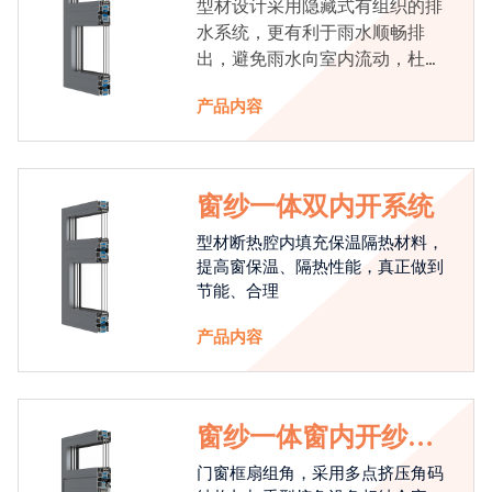
型材设计采用隐藏式有组织的排
水系统，更有利于雨水顺畅排
出，避免雨水向室内流动，杜绝
漏水现象发生
产品内容
窗纱一体双内开系统
型材断热腔内填充保温隔热材料，
提高窗保温、隔热性能，真正做到
节能、合理
产品内容
窗纱一体窗内开纱外
开系统
门窗框扇组角，采用多点挤压角码