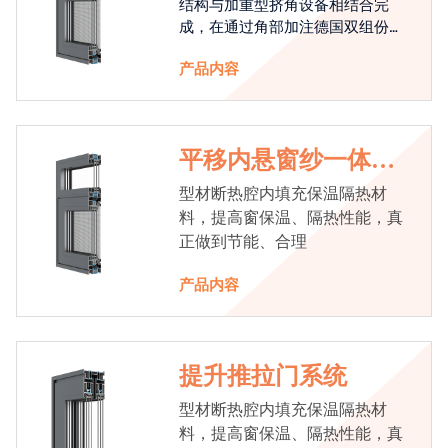
结构与加重型挤角设备相结合完
成，在通过角部加注德国双组份胶
使角码和型材融合一体，提升角部
产品内容
强度，促使窗使用寿命提升5-10
倍。避免窗扇掉角现象发生，杜绝
风雨的侵入，将室内温度保存，节
省30%的能源
平移内悬窗纱一体系
统
型材断热腔内填充保温隔热材
料，提高窗保温、隔热性能，真
正做到节能、合理
产品内容
提升推拉门系统
型材断热腔内填充保温隔热材
料，提高窗保温、隔热性能，真