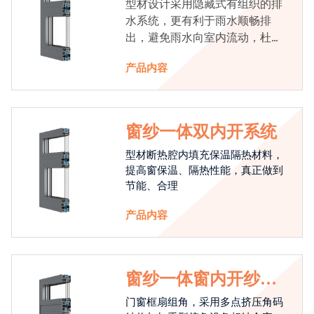
型材设计采用隐藏式有组织的排
水系统，更有利于雨水顺畅排
出，避免雨水向室内流动，杜绝
漏水现象发生
产品内容
窗纱一体双内开系统
型材断热腔内填充保温隔热材料，
提高窗保温、隔热性能，真正做到
节能、合理
产品内容
窗纱一体窗内开纱外
开系统
门窗框扇组角，采用多点挤压角码