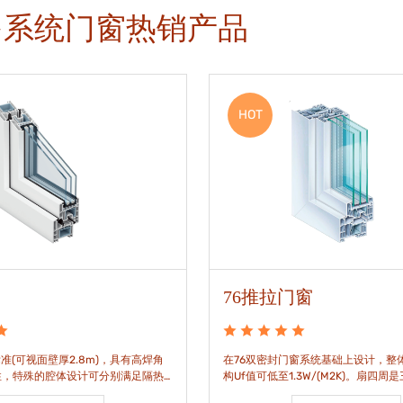
多系统门窗热销产品
HOT
76推拉门窗
准(可视面壁厚2.8m)，具有高焊角
在76双密封门窗系统基础上设计，整体
性，特殊的腔体设计可分别满足隔热
构Uf值可低至1.3W/(M2K)。扇四周
。
构，采用高品质EPDM胶条，实现气