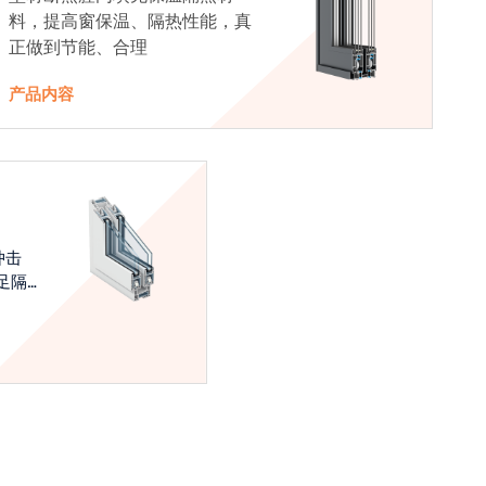
料，提高窗保温、隔热性能，真
正做到节能、合理
产品内容
冲击
足隔