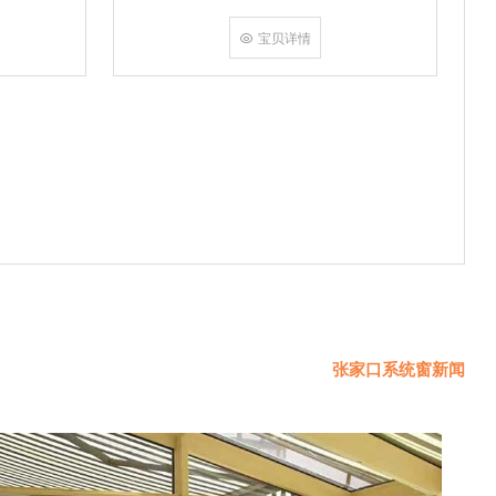
挤角设备相
份胶使角码
宝贝详情
使
张家口系统窗新闻