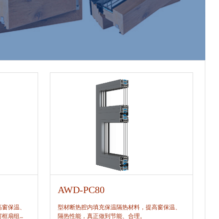
AWD-PC80
A
高窗保温、
型材断热腔内填充保温隔热材料，提高窗保温、
型
窗框扇组
隔热性能，真正做到节能、合理。
隔