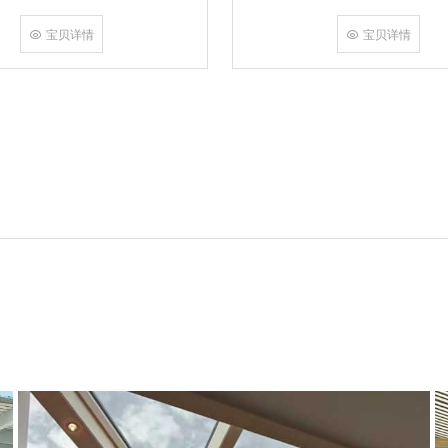
角，采用多点挤压角码结构与加重型
结合完成，在通过角部加注德国双组
宝贝详情
宝贝详情
和型材融合一体，提升角部强度，促