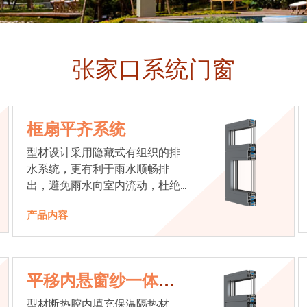
张家口系统门窗
框扇平齐系统
型材设计采用隐藏式有组织的排
水系统，更有利于雨水顺畅排
出，避免雨水向室内流动，杜绝
漏水现象发生
产品内容
平移内悬窗纱一体系
统
型材断热腔内填充保温隔热材