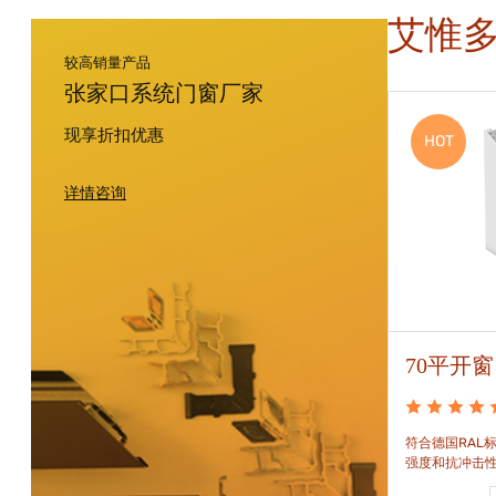
艾惟
较高销量产品
张家口系统门窗厂家
现享折扣优惠
HOT
HOT
详情咨询
88平开窗
70平开窗
88平开窗是门窗技术新时代的门窗系统。可实现较
符合德国RAL标
大的阳光进入并获得更多的太阳能，良好的操作及
强度和抗冲击
可靠的功能。保养方便，牢固耐用。
和刚性的要求