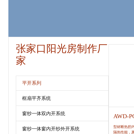
张家口阳光房制作厂
家
平开系列
框扇平齐系统
窗纱一体双内开系统
AWD-PC80
AWD-P
型材断热腔内填充保温隔热材料，提高窗保温、
型材断热腔
窗纱一体窗内开纱外开系统
隔热性能，真正做到节能、合理。
隔热性能，