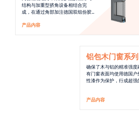
结构与加重型挤角设备相结合完
成，在通过角部加注德国双组份胶
使角码和型材融合一体，提升角部
产品内容
强度，促使窗使用寿命提升5-10
倍。避免窗扇掉角现象发生，杜绝
风雨的侵入，将室内温度保存，节
省30%的能源
铝包木门窗系列
确保了木与铝的精准强度
有门窗表面均使用德国户
性漆作为保护，行成超强
能力，高品质的铝包木窗
能门窗的科技体现.
产品内容