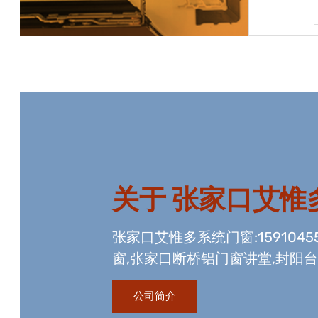
宝贝详情
关于
张家口艾惟
张家口艾惟多系统门窗:1591045
窗,张家口断桥铝门窗讲堂,封阳台
工程资质,玻璃幕墙工程资质,国
公司简介
玻璃生产线。