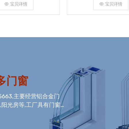
宝贝详情
宝贝详情
多门窗
5663,主要经营铝合金门
,阳光房等,工厂具有门窗
内门窗组装生产线,及中空