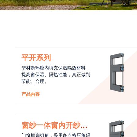
平开系列
型材断热腔内填充保温隔热材料，
提高窗保温、隔热性能，真正做到
节能、合理。
产品内容
窗纱一体窗内开纱外
开系统
门窗框扇组角，采用多点挤压角码