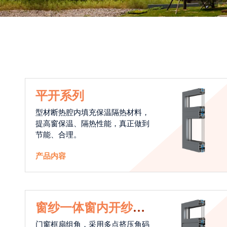
平开系列
型材断热腔内填充保温隔热材料，
提高窗保温、隔热性能，真正做到
节能、合理。
产品内容
窗纱一体窗内开纱外
开系统
门窗框扇组角，采用多点挤压角码