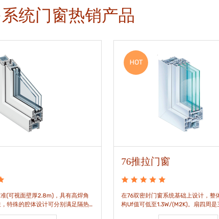
多系统门窗热销产品
HOT
76推拉门窗
准(可视面壁厚2.8m)，具有高焊角
在76双密封门窗系统基础上设计，整体
性，特殊的腔体设计可分别满足隔热
构Uf值可低至1.3W/(M2K)。扇四周
。
构，采用高品质EPDM胶条，实现气