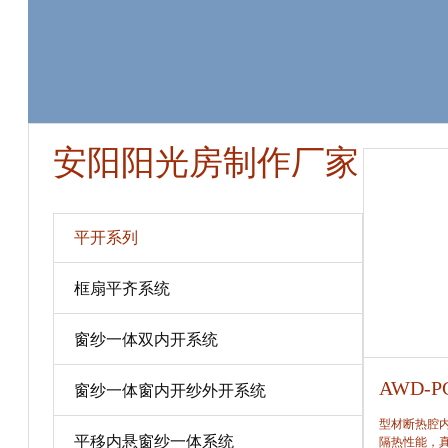
安阳阳光房制作厂家
平开系列
框扇平齐系统
窗纱一体双内开系统
AWD-PC80
AWD-P
窗纱一体窗内开纱外开系统
型材断热腔内填充保温隔热材料，提高窗保温、
型材断热腔
平移内悬窗纱一体系统
隔热性能，真正做到节能、合理。
隔热性能，