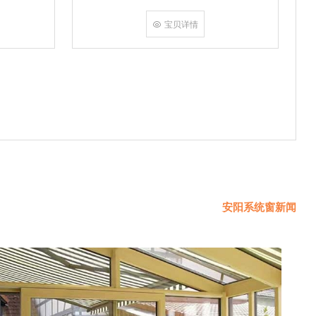
挤角设备相
份胶使角码
宝贝详情
使
安阳系统窗新闻