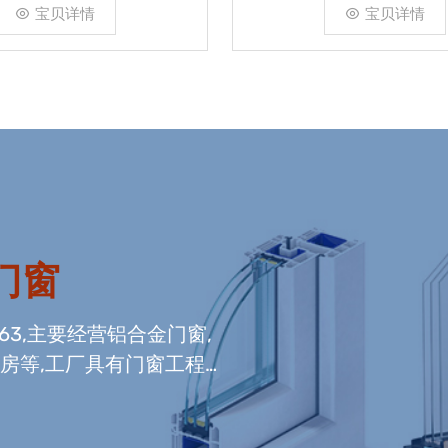
宝贝详情
宝贝详情
门窗
663,主要经营铝合金门窗,
光房等,工厂具有门窗工程
窗组装生产线,及中空玻璃