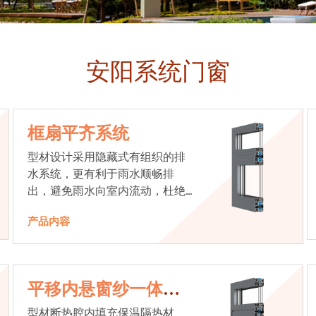
安阳系统门窗
框扇平齐系统
型材设计采用隐藏式有组织的排
水系统，更有利于雨水顺畅排
出，避免雨水向室内流动，杜绝
漏水现象发生
产品内容
平移内悬窗纱一体系
统
型材断热腔内填充保温隔热材