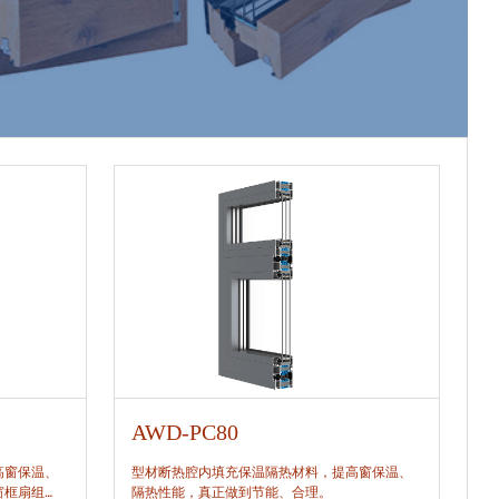
AWD-PC80
A
高窗保温、
型材断热腔内填充保温隔热材料，提高窗保温、
型
窗框扇组
隔热性能，真正做到节能、合理。
隔