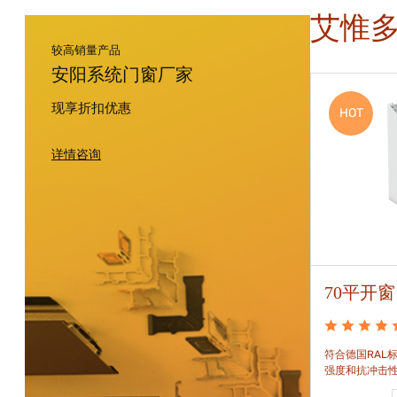
艾惟
较高销量产品
安阳系统门窗厂家
现享折扣优惠
HOT
HOT
详情咨询
88平开窗
70平开窗
88平开窗是门窗技术新时代的门窗系统。可实现较
符合德国RAL标
大的阳光进入并获得更多的太阳能，良好的操作及
强度和抗冲击
可靠的功能。保养方便，牢固耐用。
和刚性的要求