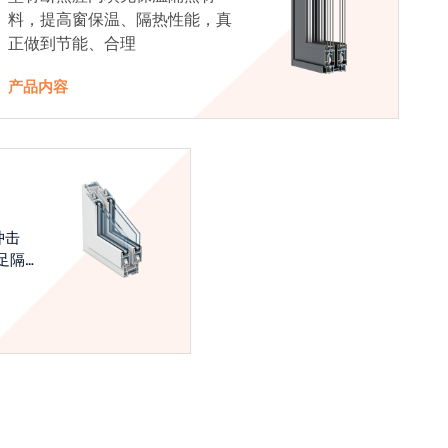
料，提高窗保温、隔热性能，真
正做到节能、合理
产品内容
冲击
足隔