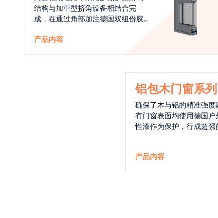
结构与加重型挤角设备相结合完
成，在通过角部加注德国双组份胶
使角码和型材融合一体，提升角部
产品内容
强度，促使窗使用寿命提升5-10
倍。避免窗扇掉角现象发生，杜绝
风雨的侵入，将室内温度保存，节
省30%的能源
铝包木门窗系列
确保了木与铝的精准强度
有门窗表面均使用德国户
性漆作为保护，行成超强
能力，高品质的铝包木窗
能门窗的科技体现.
产品内容