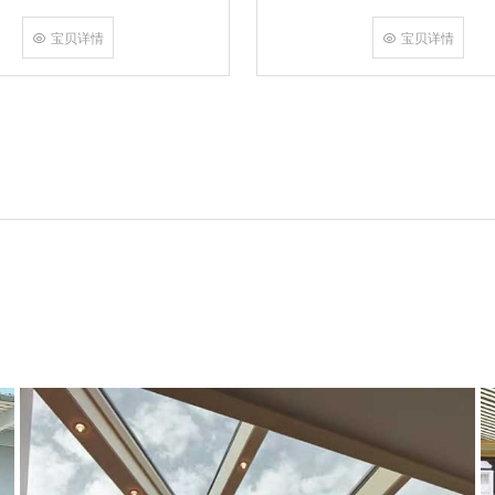
角，采用多点挤压角码结构与加重型
结合完成，在通过角部加注德国双组
宝贝详情
宝贝详情
和型材融合一体，提升角部强度，促