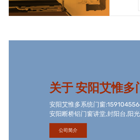
宝贝详情
关于
安阳艾惟多
安阳艾惟多系统门窗:15910455
安阳断桥铝门窗讲堂,封阳台,阳
资质,玻璃幕墙工程资质,国内门
公司简介
生产线。