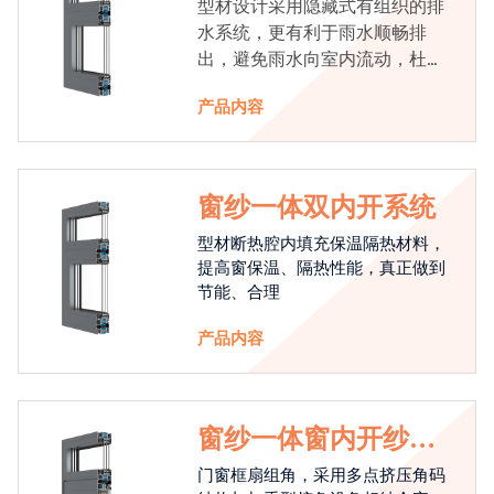
型材设计采用隐藏式有组织的排
水系统，更有利于雨水顺畅排
出，避免雨水向室内流动，杜绝
漏水现象发生
产品内容
窗纱一体双内开系统
型材断热腔内填充保温隔热材料，
提高窗保温、隔热性能，真正做到
节能、合理
产品内容
窗纱一体窗内开纱外
开系统
门窗框扇组角，采用多点挤压角码