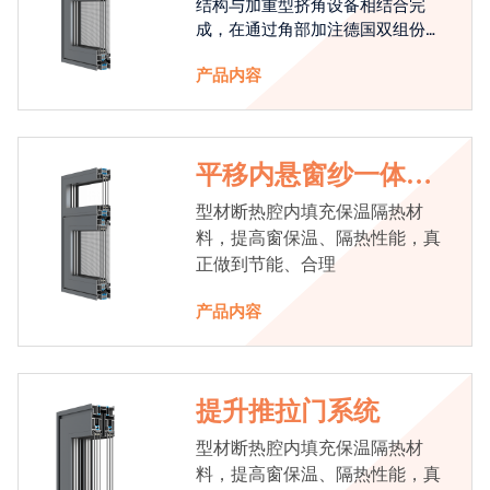
结构与加重型挤角设备相结合完
成，在通过角部加注德国双组份胶
使角码和型材融合一体，提升角部
产品内容
强度，促使窗使用寿命提升5-10
倍。避免窗扇掉角现象发生，杜绝
风雨的侵入，将室内温度保存，节
省30%的能源
平移内悬窗纱一体系
统
型材断热腔内填充保温隔热材
料，提高窗保温、隔热性能，真
正做到节能、合理
产品内容
提升推拉门系统
型材断热腔内填充保温隔热材
料，提高窗保温、隔热性能，真