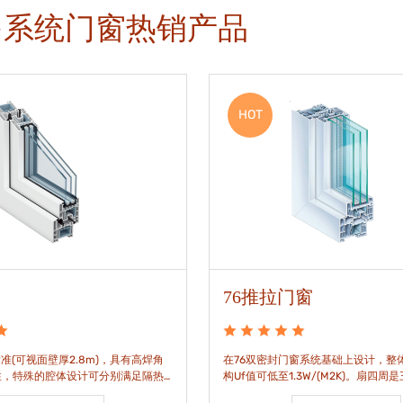
多系统门窗热销产品
HOT
76推拉门窗
准(可视面壁厚2.8m)，具有高焊角
在76双密封门窗系统基础上设计，整体
性，特殊的腔体设计可分别满足隔热
构Uf值可低至1.3W/(M2K)。扇四周
。
构，采用高品质EPDM胶条，实现气