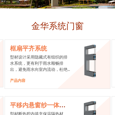
金华系统门窗
框扇平齐系统
型材设计采用隐藏式有组织的排
水系统，更有利于雨水顺畅排
出，避免雨水向室内流动，杜绝
漏水现象发生
产品内容
平移内悬窗纱一体系
统
型材断热腔内填充保温隔热材