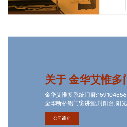
宝贝详情
关于
金华艾惟多
金华艾惟多系统门窗:15910455
金华断桥铝门窗讲堂,封阳台,阳
资质,玻璃幕墙工程资质,国内门
公司简介
生产线。