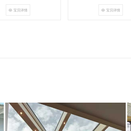
角，采用多点挤压角码结构与加重型
结合完成，在通过角部加注德国双组
宝贝详情
宝贝详情
和型材融合一体，提升角部强度，促