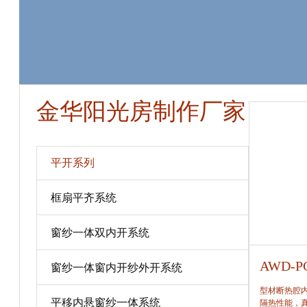
金华阳光房制作厂家
平开系列
框扇平齐系统
窗纱一体双内开系统
AWD-PC80
AWD-P
窗纱一体窗内开纱外开系统
型材断热腔内填充保温隔热材料，提高窗保温、
型材断热腔
平移内悬窗纱一体系统
隔热性能，真正做到节能、合理。
隔热性能，