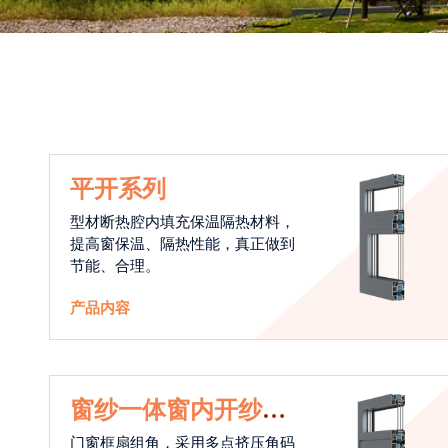
平开系列
型材断热腔内填充保温隔热材料，
提高窗保温、隔热性能，真正做到
节能、合理。
产品内容
窗纱一体窗内开纱外
开系统
门窗框扇组角，采用多点挤压角码