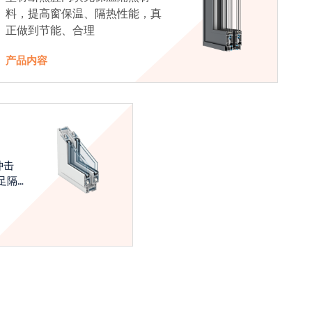
料，提高窗保温、隔热性能，真
正做到节能、合理
产品内容
冲击
足隔