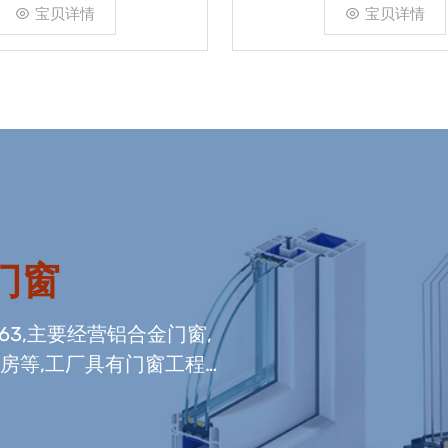
宝贝详情
宝贝详情
门窗
663,主要经营铝合金门窗,
光房等,工厂具有门窗工程
窗组装生产线,及中空玻璃