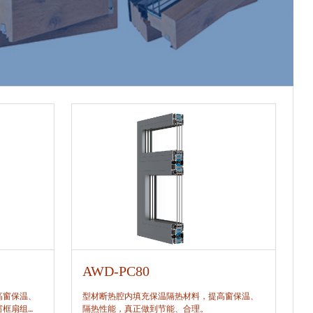
AWD-PC80
A
高窗保温、
型材断热腔内填充保温隔热材料，提高窗保温、
型
窗框扇组
隔热性能，真正做到节能、合理。
隔