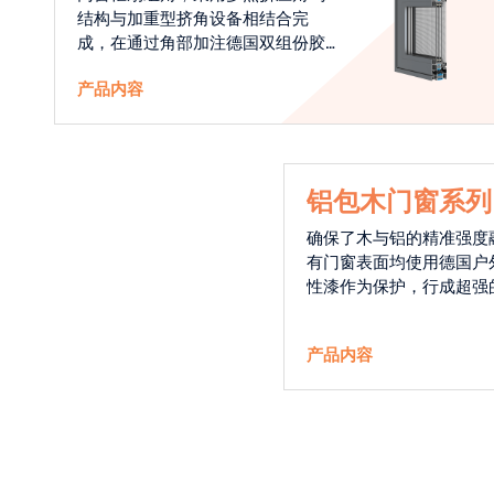
结构与加重型挤角设备相结合完
成，在通过角部加注德国双组份胶
使角码和型材融合一体，提升角部
产品内容
强度，促使窗使用寿命提升5-10
倍。避免窗扇掉角现象发生，杜绝
风雨的侵入，将室内温度保存，节
省30%的能源
铝包木门窗系列
确保了木与铝的精准强度
有门窗表面均使用德国户
性漆作为保护，行成超强
能力，高品质的铝包木窗
能门窗的科技体现.
产品内容