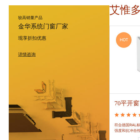
艾惟
较高销量产品
金华系统门窗厂家
现享折扣优惠
HOT
HOT
详情咨询
88平开窗
70平开窗
88平开窗是门窗技术新时代的门窗系统。可实现较
符合德国RAL标
大的阳光进入并获得更多的太阳能，良好的操作及
强度和抗冲击
可靠的功能。保养方便，牢固耐用。
和刚性的要求