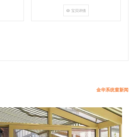
挤角设备相
份胶使角码
宝贝详情
使
金华系统窗新闻