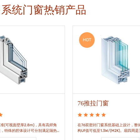
多系统门窗热销产品
HOT
76推拉门窗
准(可视面壁厚2.8m)，具有高焊角
在76双密封门窗系统基础上设计，整体
性，特殊的腔体设计可分别满足隔热
构Uf值可低至1.3W/(M2K)。扇四周
。
构，采用高品质EPDM胶条，实现气