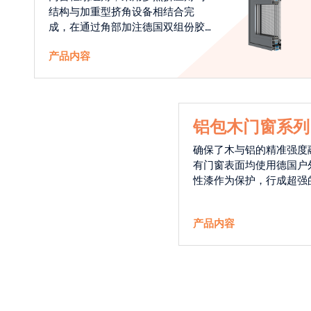
结构与加重型挤角设备相结合完
成，在通过角部加注德国双组份胶
使角码和型材融合一体，提升角部
产品内容
强度，促使窗使用寿命提升5-10
倍。避免窗扇掉角现象发生，杜绝
风雨的侵入，将室内温度保存，节
省30%的能源
铝包木门窗系列
确保了木与铝的精准强度
有门窗表面均使用德国户
性漆作为保护，行成超强
能力，高品质的铝包木窗
能门窗的科技体现.
产品内容