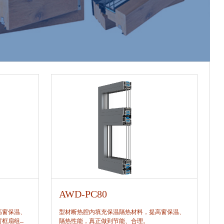
AWD-PC80
A
高窗保温、
型材断热腔内填充保温隔热材料，提高窗保温、
型
窗框扇组
隔热性能，真正做到节能、合理。
隔