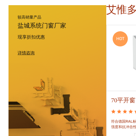
艾惟
较高销量产品
盐城系统门窗厂家
现享折扣优惠
HOT
HOT
详情咨询
88平开窗
70平开窗
88平开窗是门窗技术新时代的门窗系统。可实现较
符合德国RAL标
大的阳光进入并获得更多的太阳能，良好的操作及
强度和抗冲击
可靠的功能。保养方便，牢固耐用。
和刚性的要求