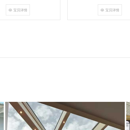
角，采用多点挤压角码结构与加重型
结合完成，在通过角部加注德国双组
宝贝详情
宝贝详情
和型材融合一体，提升角部强度，促