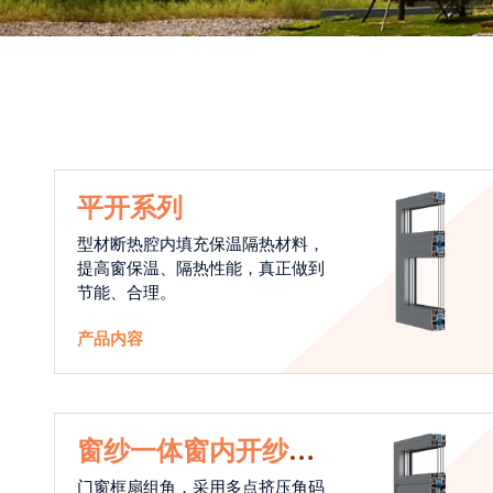
平开系列
型材断热腔内填充保温隔热材料，
提高窗保温、隔热性能，真正做到
节能、合理。
产品内容
窗纱一体窗内开纱外
开系统
门窗框扇组角，采用多点挤压角码