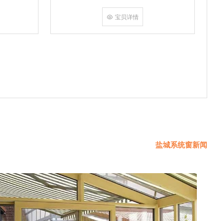
挤角设备相
份胶使角码
宝贝详情
使
盐城系统窗新闻