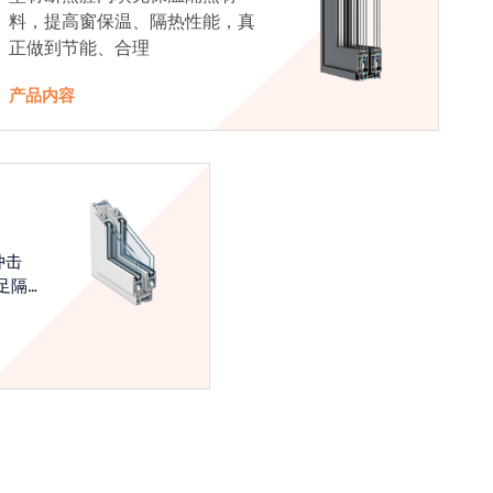
料，提高窗保温、隔热性能，真
正做到节能、合理
产品内容
冲击
足隔