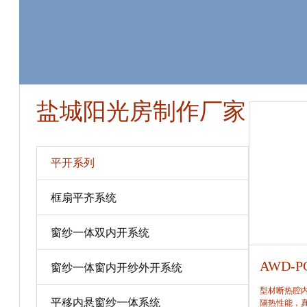
盐城阳光房制作厂家
平开系列
框扇平齐系统
窗纱一体双内开系统
AWD-PC80
AWD-P
窗纱一体窗内开纱外开系统
型材断热腔内填充保温隔热材料，提高窗保温、
型材断热腔
平移内悬窗纱一体系统
隔热性能，真正做到节能、合理。
隔热性能，