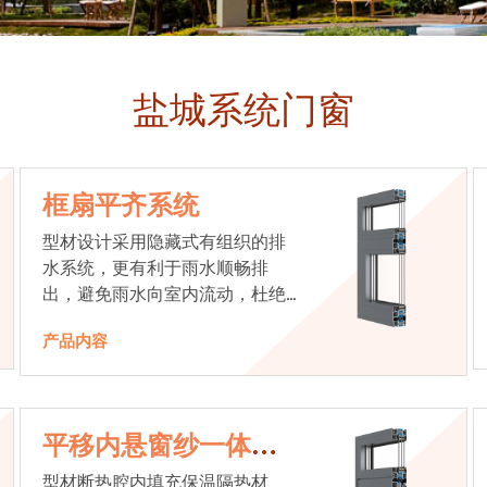
盐城系统门窗
框扇平齐系统
型材设计采用隐藏式有组织的排
水系统，更有利于雨水顺畅排
出，避免雨水向室内流动，杜绝
漏水现象发生
产品内容
平移内悬窗纱一体系
统
型材断热腔内填充保温隔热材