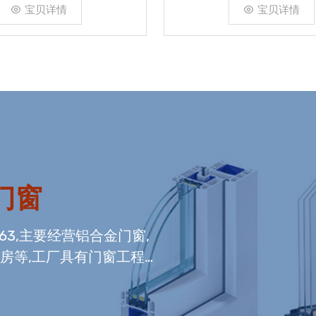
宝贝详情
宝贝详情
门窗
663,主要经营铝合金门窗,
光房等,工厂具有门窗工程
窗组装生产线,及中空玻璃