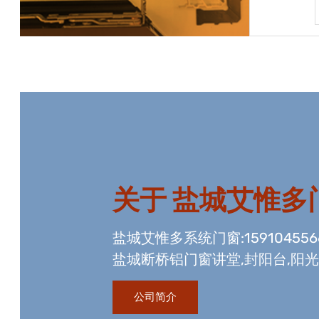
宝贝详情
关于
盐城艾惟多
盐城艾惟多系统门窗:15910455
盐城断桥铝门窗讲堂,封阳台,阳
资质,玻璃幕墙工程资质,国内门
公司简介
生产线。