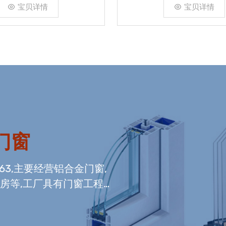
宝贝详情
宝贝详情
门窗
663,主要经营铝合金门窗,
光房等,工厂具有门窗工程
窗组装生产线,及中空玻璃