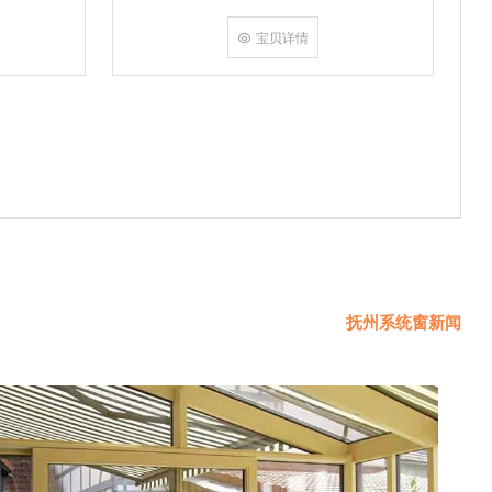
挤角设备相
份胶使角码
宝贝详情
使
抚州系统窗新闻