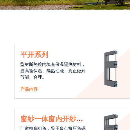
平开系列
型材断热腔内填充保温隔热材料，
提高窗保温、隔热性能，真正做到
节能、合理。
产品内容
窗纱一体窗内开纱外
开系统
门窗框扇组角，采用多点挤压角码