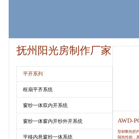
抚州阳光房制作厂家
平开系列
框扇平齐系统
窗纱一体双内开系统
AWD-PC80
AWD-P
窗纱一体窗内开纱外开系统
型材断热腔内填充保温隔热材料，提高窗保温、
型材断热腔
平移内悬窗纱一体系统
隔热性能，真正做到节能、合理。
隔热性能，