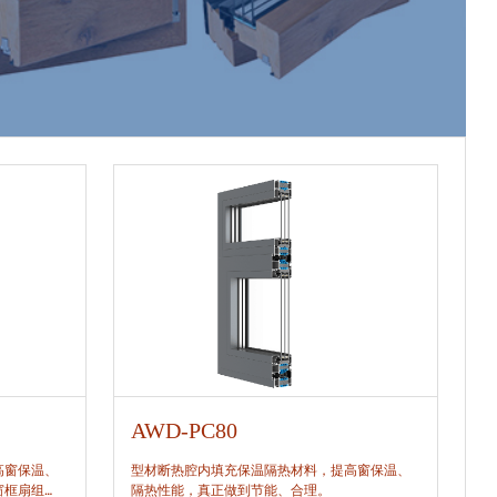
AWD-PC80
A
高窗保温、
型材断热腔内填充保温隔热材料，提高窗保温、
型
窗框扇组
隔热性能，真正做到节能、合理。
隔