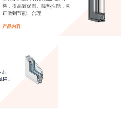
料，提高窗保温、隔热性能，真
正做到节能、合理
产品内容
冲击
足隔