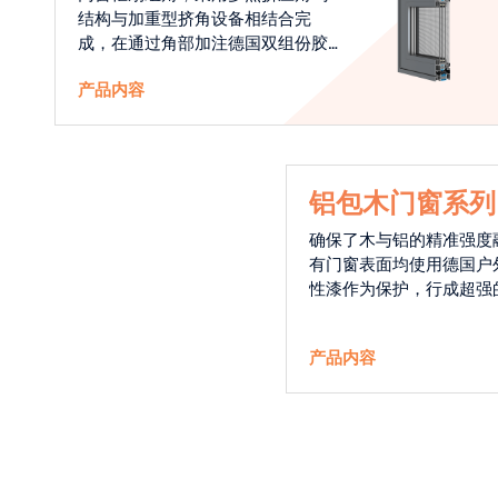
结构与加重型挤角设备相结合完
成，在通过角部加注德国双组份胶
使角码和型材融合一体，提升角部
产品内容
强度，促使窗使用寿命提升5-10
倍。避免窗扇掉角现象发生，杜绝
风雨的侵入，将室内温度保存，节
省30%的能源
铝包木门窗系列
确保了木与铝的精准强度
有门窗表面均使用德国户
性漆作为保护，行成超强
能力，高品质的铝包木窗
能门窗的科技体现.
产品内容