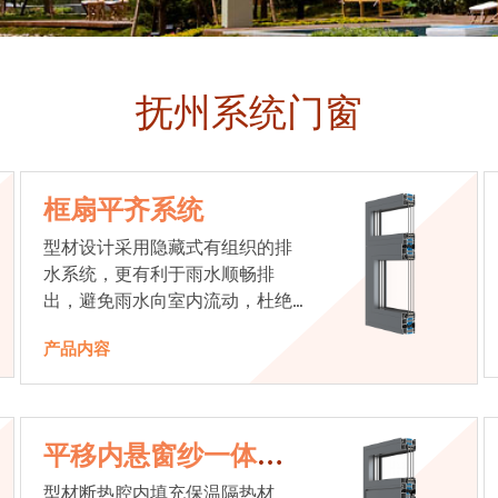
抚州系统门窗
框扇平齐系统
型材设计采用隐藏式有组织的排
水系统，更有利于雨水顺畅排
出，避免雨水向室内流动，杜绝
漏水现象发生
产品内容
平移内悬窗纱一体系
统
型材断热腔内填充保温隔热材