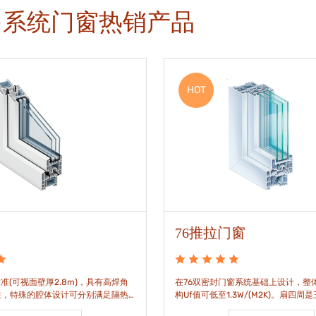
多系统门窗热销产品
HOT
76推拉门窗
准(可视面壁厚2.8m)，具有高焊角
在76双密封门窗系统基础上设计，整体
性，特殊的腔体设计可分别满足隔热
构Uf值可低至1.3W/(M2K)。扇四周
。
构，采用高品质EPDM胶条，实现气