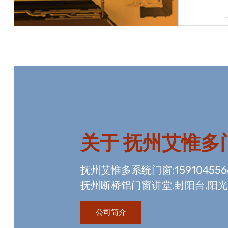
宝贝详情
关于
抚州艾惟多
抚州艾惟多系统门窗:15910455
抚州断桥铝门窗讲堂,封阳台,阳
资质,玻璃幕墙工程资质,国内门
公司简介
生产线。