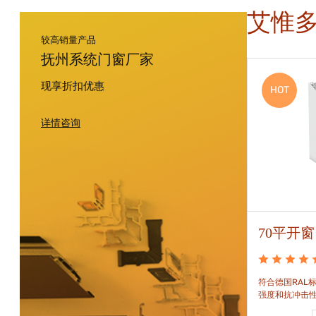
艾惟
较高销量产品
抚州系统门窗厂家
现享折扣优惠
HOT
HOT
详情咨询
88平开窗
70平开窗
88平开窗是门窗技术新时代的门窗系统。可实现较
符合德国RAL标
大的阳光进入并获得更多的太阳能，良好的操作及
强度和抗冲击
可靠的功能。保养方便，牢固耐用。
和刚性的要求