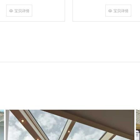
角，采用多点挤压角码结构与加重型
结合完成，在通过角部加注德国双组
宝贝详情
宝贝详情
和型材融合一体，提升角部强度，促