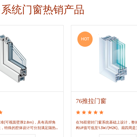
多系统门窗热销产品
HOT
76推拉门窗
准(可视面壁厚2.8m)，具有高焊角
在76双密封门窗系统基础上设计，整体
性，特殊的腔体设计可分别满足隔热
构Uf值可低至1.3W/(M2K)。扇四周
。
构，采用高品质EPDM胶条，实现气