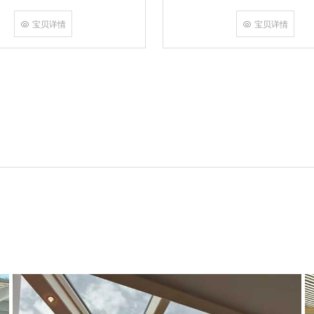
角，采用多点挤压角码结构与加重型
结合完成，在通过角部加注德国双组
宝贝详情
宝贝详情
和型材融合一体，提升角部强度，促