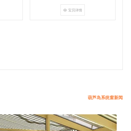
挤角设备相
份胶使角码
宝贝详情
使
葫芦岛系统窗新闻