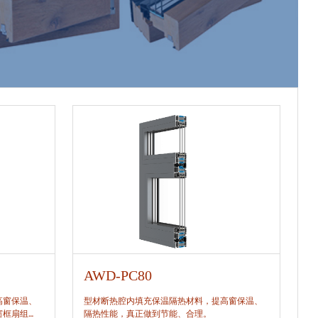
AWD-PC80
A
高窗保温、
型材断热腔内填充保温隔热材料，提高窗保温、
型
窗框扇组
隔热性能，真正做到节能、合理。
隔