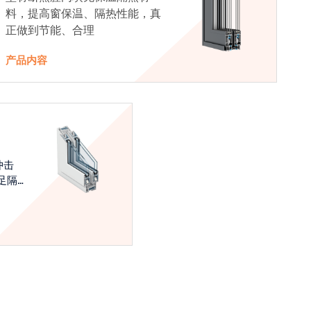
料，提高窗保温、隔热性能，真
正做到节能、合理
产品内容
冲击
足隔