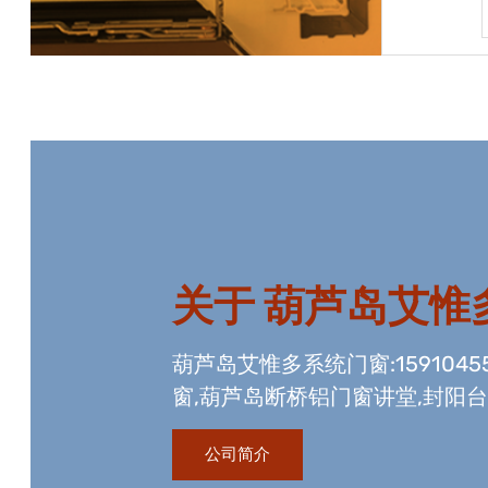
宝贝详情
关于
葫芦岛艾惟
葫芦岛艾惟多系统门窗:1591045
窗,葫芦岛断桥铝门窗讲堂,封阳台
工程资质,玻璃幕墙工程资质,国
公司简介
玻璃生产线。