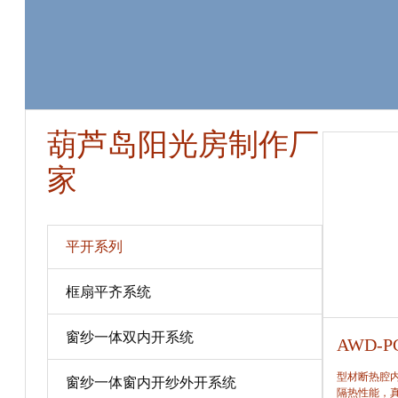
葫芦岛阳光房制作厂
家
平开系列
框扇平齐系统
窗纱一体双内开系统
AWD-PC80
AWD-P
型材断热腔内填充保温隔热材料，提高窗保温、
型材断热腔
窗纱一体窗内开纱外开系统
隔热性能，真正做到节能、合理。
隔热性能，