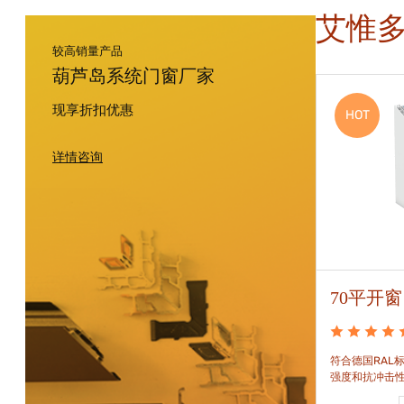
艾惟
较高销量产品
葫芦岛系统门窗厂家
现享折扣优惠
HOT
HOT
详情咨询
88平开窗
70平开窗
88平开窗是门窗技术新时代的门窗系统。可实现较
符合德国RAL标
大的阳光进入并获得更多的太阳能，良好的操作及
强度和抗冲击
可靠的功能。保养方便，牢固耐用。
和刚性的要求