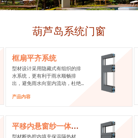
葫芦岛系统门窗
框扇平齐系统
型材设计采用隐藏式有组织的排
水系统，更有利于雨水顺畅排
出，避免雨水向室内流动，杜绝
漏水现象发生
产品内容
平移内悬窗纱一体系
统
型材断热腔内填充保温隔热材