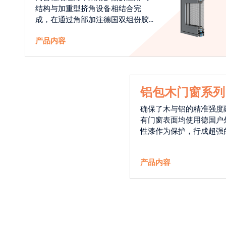
结构与加重型挤角设备相结合完
成，在通过角部加注德国双组份胶
使角码和型材融合一体，提升角部
产品内容
强度，促使窗使用寿命提升5-10
倍。避免窗扇掉角现象发生，杜绝
风雨的侵入，将室内温度保存，节
省30%的能源
铝包木门窗系列
确保了木与铝的精准强度
有门窗表面均使用德国户
性漆作为保护，行成超强
能力，高品质的铝包木窗
能门窗的科技体现.
产品内容