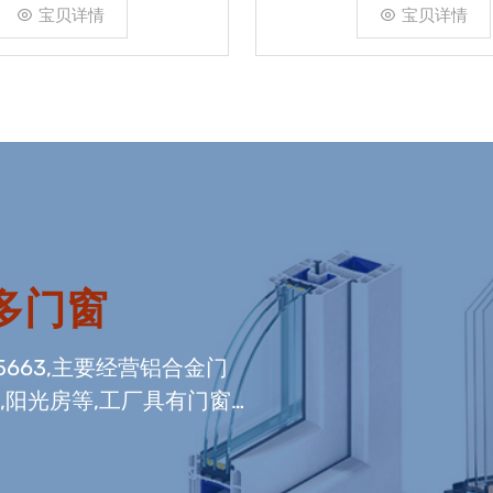
宝贝详情
宝贝详情
多门窗
5663,主要经营铝合金门
,阳光房等,工厂具有门窗
内门窗组装生产线,及中空