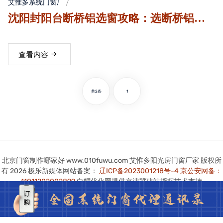
艾惟多系统门窗厂
沈阳封阳台断桥铝选窗攻略：选断桥铝系
统门窗注意好这五点，你家阳台实用又美
观！
查看内容
共2条
1
北京门窗制作哪家好 www.010fuwu.com 艾惟多阳光房门窗厂家 版权所
有 2026 极乐新媒体网站备案：
辽ICP备2023001218号-4
京公安网备：
11011202002899
白帽优化网提供京津冀建站授权技术支持
本站图版文字视频这类版权声明：艾惟多无法鉴别所上传图片文字视频等
知识版权，如果涉猎侵犯版权或违法内容，请及时通知联系普法志愿服务
网平台法务400-039-6198，官方将在第一时间及时删除!